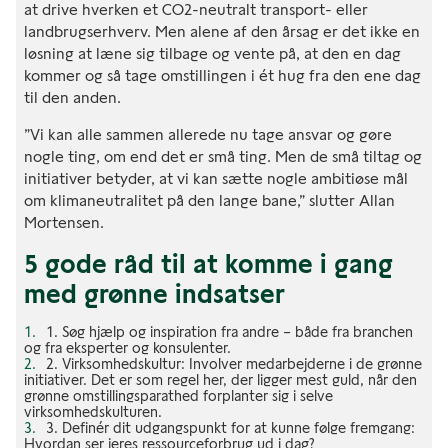
at drive hverken et CO2-neutralt transport- eller
landbrugserhverv. Men alene af den årsag er det ikke en
løsning at læne sig tilbage og vente på, at den en dag
kommer og så tage omstillingen i ét hug fra den ene dag
til den anden.
”Vi kan alle sammen allerede nu tage ansvar og gøre
nogle ting, om end det er små ting. Men de små tiltag og
initiativer betyder, at vi kan sætte nogle ambitiøse mål
om klimaneutralitet på den lange bane,” slutter Allan
Mortensen.
5 gode råd til at komme i gang
med grønne indsatser
1. Søg hjælp og inspiration fra andre – både fra branchen
og fra eksperter og konsulenter.
2. Virksomhedskultur: Involver medarbejderne i de grønne
initiativer. Det er som regel her, der ligger mest guld, når den
grønne omstillingsparathed forplanter sig i selve
virksomhedskulturen.
3. Definér dit udgangspunkt for at kunne følge fremgang:
Hvordan ser jeres ressourceforbrug ud i dag?