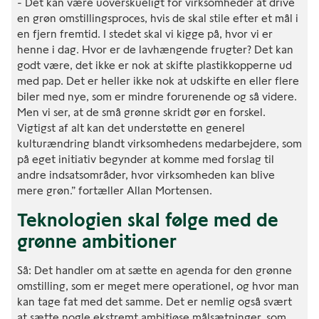
- Det kan være uoverskueligt for virksomheder at drive
en grøn omstillingsproces, hvis de skal stile efter et mål i
en fjern fremtid. I stedet skal vi kigge på, hvor vi er
henne i dag. Hvor er de lavhængende frugter? Det kan
godt være, det ikke er nok at skifte plastikkopperne ud
med pap. Det er heller ikke nok at udskifte en eller flere
biler med nye, som er mindre forurenende og så videre.
Men vi ser, at de små grønne skridt gør en forskel.
Vigtigst af alt kan det understøtte en generel
kulturændring blandt virksomhedens medarbejdere, som
på eget initiativ begynder at komme med forslag til
andre indsatsområder, hvor virksomheden kan blive
mere grøn.” fortæller Allan Mortensen.
Teknologien skal følge med de
grønne ambitioner
Så: Det handler om at sætte en agenda for den grønne
omstilling, som er meget mere operationel, og hvor man
kan tage fat med det samme. Det er nemlig også svært
at sætte nogle ekstremt ambitiøse målsætninger, som