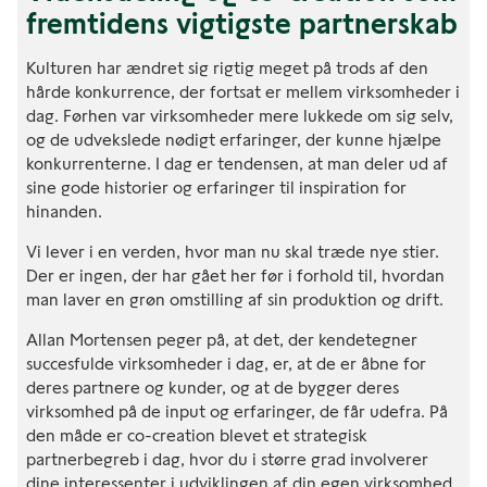
fremtidens vigtigste partnerskab
Kulturen har ændret sig rigtig meget på trods af den
hårde konkurrence, der fortsat er mellem virksomheder i
dag. Førhen var virksomheder mere lukkede om sig selv,
og de udvekslede nødigt erfaringer, der kunne hjælpe
konkurrenterne. I dag er tendensen, at man deler ud af
sine gode historier og erfaringer til inspiration for
hinanden.
Vi lever i en verden, hvor man nu skal træde nye stier.
Der er ingen, der har gået her før i forhold til, hvordan
man laver en grøn omstilling af sin produktion og drift.
Allan Mortensen peger på, at det, der kendetegner
succesfulde virksomheder i dag, er, at de er åbne for
deres partnere og kunder, og at de bygger deres
virksomhed på de input og erfaringer, de får udefra. På
den måde er co-creation blevet et strategisk
partnerbegreb i dag, hvor du i større grad involverer
dine interessenter i udviklingen af din egen virksomhed.