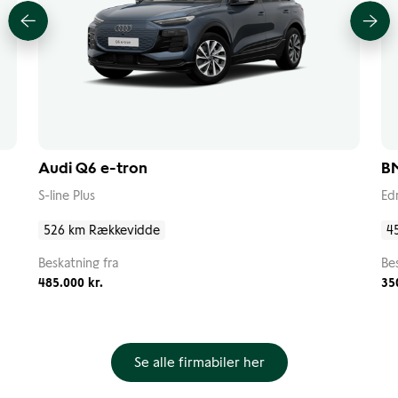
Audi Q6 e-tron
B
S-line Plus
Ed
526 km Rækkevidde
4
Beskatning fra
Be
485.000 kr.
35
Se alle firmabiler her