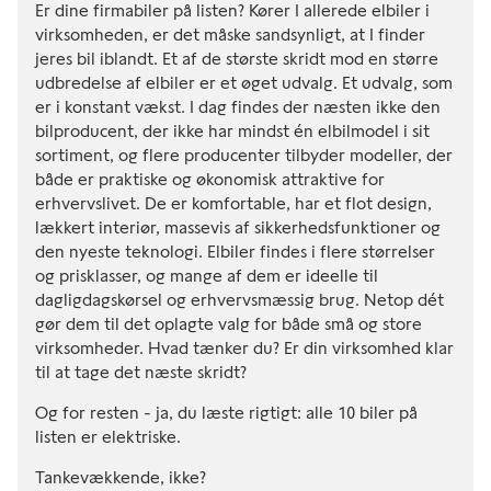
Er dine firmabiler på listen? Kører I allerede elbiler i
virksomheden, er det måske sandsynligt, at I finder
jeres bil iblandt. Et af de største skridt mod en større
udbredelse af elbiler er et øget udvalg. Et udvalg, som
er i konstant vækst. I dag findes der næsten ikke den
bilproducent, der ikke har mindst én elbilmodel i sit
sortiment, og flere producenter tilbyder modeller, der
både er praktiske og økonomisk attraktive for
erhvervslivet. De er komfortable, har et flot design,
lækkert interiør, massevis af sikkerhedsfunktioner og
den nyeste teknologi. Elbiler findes i flere størrelser
og prisklasser, og mange af dem er ideelle til
dagligdagskørsel og erhvervsmæssig brug. Netop dét
gør dem til det oplagte valg for både små og store
virksomheder. Hvad tænker du? Er din virksomhed klar
til at tage det næste skridt?
Og for resten - ja, du læste rigtigt: alle 10 biler på
listen er elektriske.
Tankevækkende, ikke?