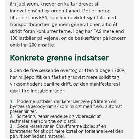
års jubilæum, kræver en kultur drevet af
innovationsånd og ordentlighed. Det er netop
tilfældet hos FAS, som har udviklet sig i takt med
transportbranchen gennem generationer, altid ét
skridt foran konkurrenterne. I dag har FAS mere end
100 lastbiler på vejene, og de beskæftiger på koncern
omkring 200 ansatte.
Konkrete grønne indsatser
Siden de fire søskende overtog driften tilbage i 2009,
har miljøpolitikken fået et gradvist mere solidt tag i
virksomhedens daglige drift, og den manifesteres i
dag i fire indsatsområder:
Moderne lastbiler, der kører længere på literen og
bygges så aerodynamisk som muligt med f.eks. automat
presenninger.
Sortering, genanvendelse og videresalg af
restmaterialer som træ og plastik.
Gode kørselsvaner. Chaufførerne skoles af en
køretræner for at optimere kørsel og forlænge levetiden
på virksomhedens materiel.