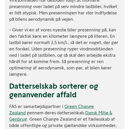
Virksomheden har desuden valgt at montere
presenning over ladet på selv mindre lastbiler, hvilket
er lidt atypisk. Men presenningen har stor indflydelse
på bilens aerodynamik på vejen.
- Giver vi en af vores nyeste biler presenning på, kan
den faktisk køre en kilometer længere på literen. En
lastbil kører normalt 2,5 km/l., så det er noget, der gør
en forskel. Uden presenning ryger vindmodstanden
ned i ladet på lastbilen, og så skal den arbejde ekstra
hårdt for at komme frem. Så presenning er ren
optimering af aerodynamik, som gør, at bilen kører
længere.
Datterselskab sorterer og
genanvender affald
FAS er samarbejdspartner i
Green Change
Zealand
gennem deres datterselskab
Dansk Miljø &
Genbrug
. Green Change Zealand er et fællesskab af
både offentlige og private sjællandske virksomheder,