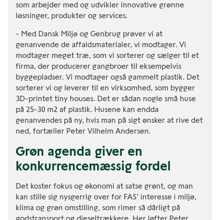
som arbejder med og udvikler innovative grønne
løsninger, produkter og services.
- Med Dansk Miljø og Genbrug prøver vi at
genanvende de affaldsmaterialer, vi modtager. Vi
modtager meget træ, som vi sorterer og sælger til et
firma, der producerer gangbroer til eksempelvis
byggepladser. Vi modtager også gammelt plastik. Det
sorterer vi og leverer til en virksomhed, som bygger
3D-printet tiny houses. Det er sådan nogle små huse
på 25-30 m2 af plastik. Husene kan endda
genanvendes på ny, hvis man på sigt ønsker at rive det
ned, fortæller Peter Vilhelm Andersen.
Grøn agenda giver en
konkurrencemæssig fordel
Det koster fokus og økonomi at satse grønt, og man
kan stille sig nysgerrig over for FAS’ interesse i miljø,
klima og grøn omstilling, som rimer så dårligt på
godstransport og dieseltrækkere. Her løfter Peter