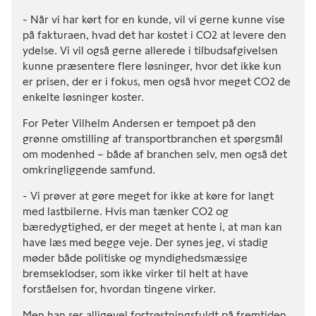
- Når vi har kørt for en kunde, vil vi gerne kunne vise
på fakturaen, hvad det har kostet i CO2 at levere den
ydelse. Vi vil også gerne allerede i tilbudsafgivelsen
kunne præsentere flere løsninger, hvor det ikke kun
er prisen, der er i fokus, men også hvor meget CO2 de
enkelte løsninger koster.
For Peter Vilhelm Andersen er tempoet på den
grønne omstilling af transportbranchen et spørgsmål
om modenhed – både af branchen selv, men også det
omkringliggende samfund.
- Vi prøver at gøre meget for ikke at køre for langt
med lastbilerne. Hvis man tænker CO2 og
bæredygtighed, er der meget at hente i, at man kan
have læs med begge veje. Der synes jeg, vi stadig
møder både politiske og myndighedsmæssige
bremseklodser, som ikke virker til helt at have
forståelsen for, hvordan tingene virker.
Men han ser alligevel fortrøstningsfuldt på fremtiden.